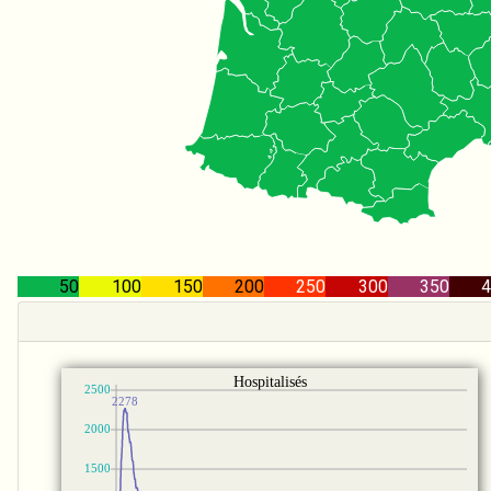
50
100
150
200
250
300
350
4