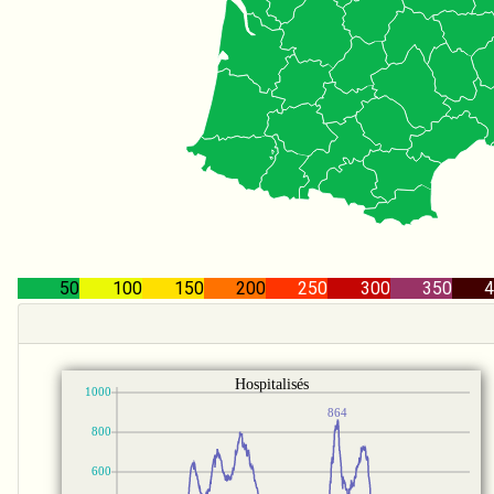
50
100
150
200
250
300
350
4