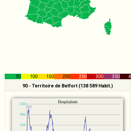
50
100
150
200
250
300
350
4
90 - Territoire de Belfort (138 589 Habit.)