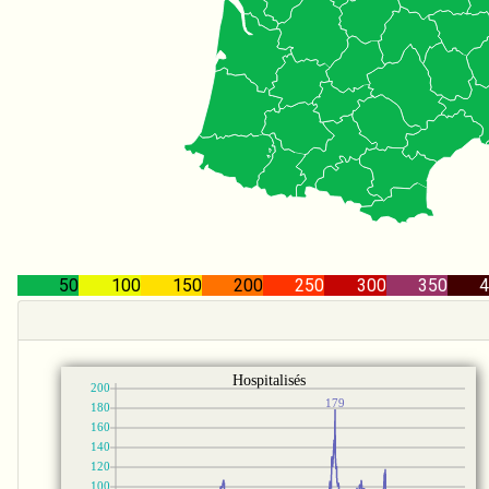
50
100
150
200
250
300
350
4