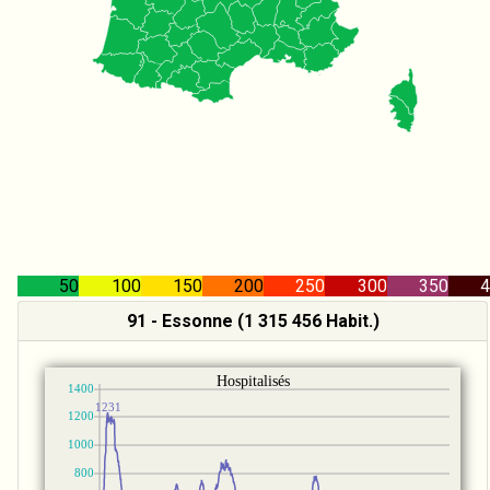
50
100
150
200
250
300
350
4
91 - Essonne (1 315 456 Habit.)