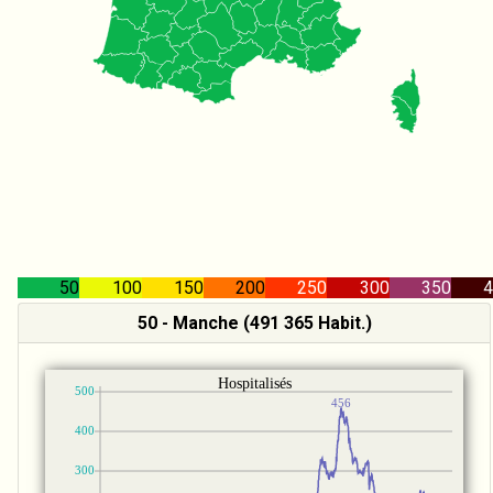
50
100
150
200
250
300
350
4
50 - Manche (491 365 Habit.)