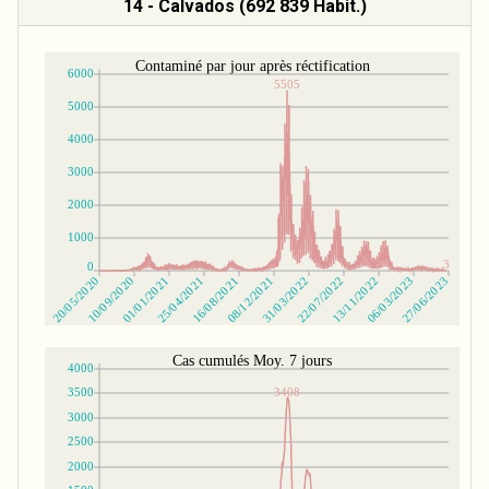
14 - Calvados (692 839 Habit.)