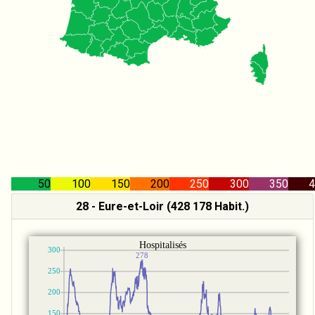
50
100
150
200
250
300
350
4
28 - Eure-et-Loir (428 178 Habit.)