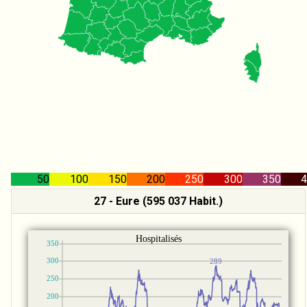
50
100
150
200
250
300
350
4
27 - Eure (595 037 Habit.)