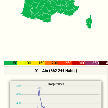
50
100
150
200
250
300
350
4
01 - Ain (662 244 Habit.)