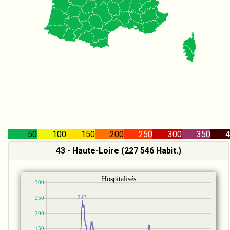
50
100
150
200
250
300
350
4
43 - Haute-Loire (227 546 Habit.)