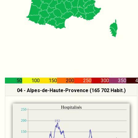
50
100
150
200
250
300
350
4
04 - Alpes-de-Haute-Provence (165 702 Habit.)