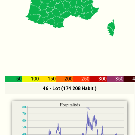
50
100
150
200
250
300
350
4
46 - Lot (174 208 Habit.)