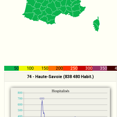
50
100
150
200
250
300
350
4
74 - Haute-Savoie (838 480 Habit.)