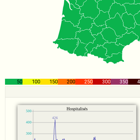
50
100
150
200
250
300
350
4