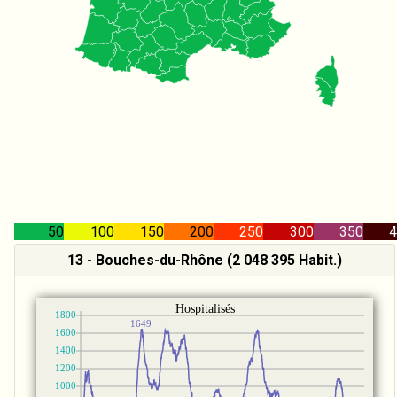
50
100
150
200
250
300
350
4
13 - Bouches-du-Rhône (2 048 395 Habit.)